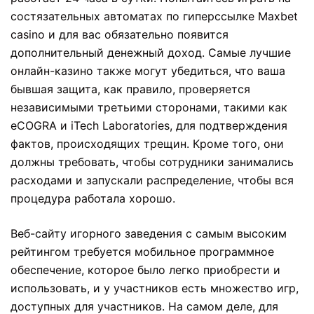
состязательных автоматах по гиперссылке
Maxbet
casino
и для вас обязательно появится
дополнительный денежный доход. Самые лучшие
онлайн-казино также могут убедиться, что ваша
бывшая защита, как правило, проверяется
независимыми третьими сторонами, такими как
eCOGRA и iTech Laboratories, для подтверждения
фактов, происходящих трещин. Кроме того, они
должны требовать, чтобы сотрудники занимались
расходами и запускали распределение, чтобы вся
процедура работала хорошо.
Веб-сайту игорного заведения с самым высоким
рейтингом требуется мобильное программное
обеспечение, которое было легко приобрести и
использовать, и у участников есть множество игр,
доступных для участников. На самом деле, для