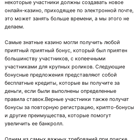
некоторые участники должны создавать новое
онлайн-казино, приходящее по электронной почте,
это может занять больше времени, а мы этого не
делаем.
Самые знатные казино могли получить любой
приятный приятный бонус, который был приятен
большинству участников, с копеечными
участниками для крупных роликов. Следующие
бонусные предложения представляют собой
бесплатные кредиты, которые вы получите за
деньги, если были выполнены определенные
правила ставок.Верные участники также получат
бонусы за повторную регистрацию, крипто-бонусы
и другие преимущества, которые помогут
увеличить ее банкролл.
Одним из самых важных требований при поиске