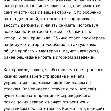
электронного казино является то, принимает ли
сайт участников из вашей страны. Это особенно
важно для людей, которые хотят продолжать
вносить депозиты и начать снимать, используя
возможности потребительского банкинга, к
которым они привыкли. Обычно стоит посмотреть
на форумах интернет-сообщества актуальные
общие проблемы мастеров и изучить аккаунты,
ранее решившие играть в игорном заведении.
Как правило, важно, чтобы система электронного
казино была зарегистрирована и начала
управляться надежным профессионалом по
ставкам. Это свидетельствует о том, что сайт
будет следовать принципам справедливого
размещения ставок и начнет относиться к
участникам соответственно. Кроме того, веб-сайт