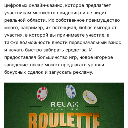
цифровых онлайн-казино, которое предлагает
участникам множество видеоигр и не видит
реальной области. Их собственное преимущество
много, например, их потенциал, любая выгода от
участия, в которой вы принимаете участие, а
также возможность внести первоначальный взнос
и начать быстро забирать средства.
И
предоставляя большинство игр, новое игорное
заведение также может предлагать уровни
бонусных сделок и запускать рекламу.