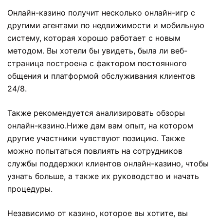
Онлайн-казино получит несколько онлайн-игр с
другими агентами по недвижимости и мобильную
систему, которая хорошо работает с новым
методом. Вы хотели бы увидеть, была ли веб-
страница построена с фактором постоянного
общения и платформой обслуживания клиентов
24/8.
Также рекомендуется анализировать обзоры
онлайн-казино.Ниже дам вам опыт, на котором
другие участники чувствуют позицию. Также
можно попытаться повлиять на сотрудников
службы поддержки клиентов онлайн-казино, чтобы
узнать больше, а также их руководство и начать
процедуры.
Независимо от казино, которое вы хотите, вы