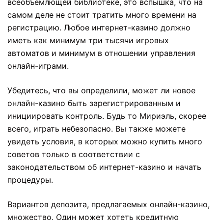
всеобъемлющей библиотеке, это вспышка, что на
самом деле не стоит тратить много времени на
регистрацию. Любое интернет-казино должно
иметь как минимум три тысячи игровых
автоматов и минимум в отношении управления
онлайн-играми.
Убедитесь, что вы определили, может ли новое
онлайн-казино быть зарегистрированным и
инициировать контроль. Будь то Мириэль, скорее
всего, играть небезопасно. Вы также можете
увидеть условия, в которых можно купить много
советов только в соответствии с
законодательством об интернет-казино и начать
процедуры.
Вариантов депозита, предлагаемых онлайн-казино,
множество. Один может хотеть кредитную