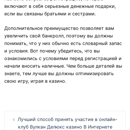
включают в себя серьезные денежные подарки,
если вы связаны братьями и сестрами.
Дополнительное преимущество позволяет вам
увеличить свой банкролл, поэтому вы должны
понимать, что у них обычно есть словарный запас
и условия. Вот почему убедитесь, что вы
ознакомились с условиями перед регистрацией и
начали вносить наличные. Чем больше деталей вы
знаете, тем лучше вы должны оптимизировать
свою игру, играя в казино.
Лучший способ принять участие в онлайн-
клуб Вулкан Делюкс казино В Интернете