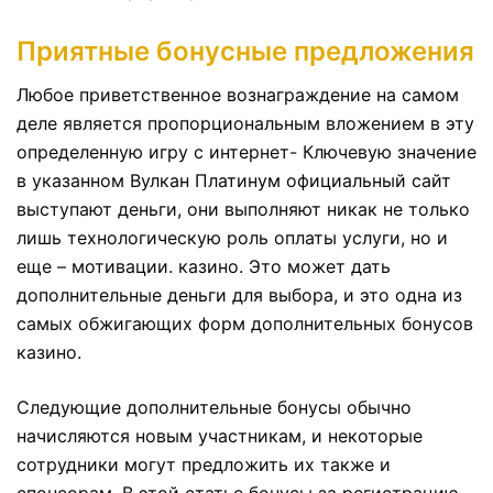
Приятные бонусные предложения
Любое приветственное вознаграждение на самом
деле является пропорциональным вложением в эту
определенную игру с интернет- Ключевую значение
в указанном
Вулкан Платинум официальный сайт
выступают деньги, они выполняют никак не только
лишь технологическую роль оплаты услуги, но и
еще – мотивации. казино. Это может дать
дополнительные деньги для выбора, и это одна из
самых обжигающих форм дополнительных бонусов
казино.
Следующие дополнительные бонусы обычно
начисляются новым участникам, и некоторые
сотрудники могут предложить их также и