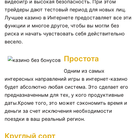
видеоигр и высокая безопасность. При этом
трейдеры дают тестовый период для новых лиц.
Лучшее казино в Интернете предоставляет все эти
функции и многое другое, чтобы вы могли без
риска и начать чувствовать себя действительно
весело.
Простота
Одним из самых
интересных направлений игры в интернет-казино
будет абсолютно любая система.
Это сделает его
предназначенным для тех, у кого продуктивные
даты.Кроме того, это может сэкономить время и
деньги за счет исключения необходимости
поездки в ваш реальный регион.
Круглый сорт