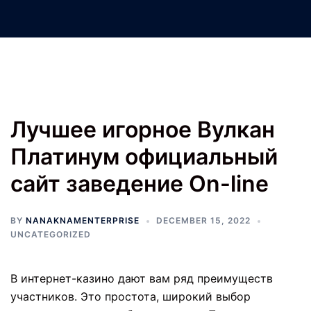
Nanak Nam Enterprises –
Jatinder Machinery Co.
Лучшее игорное Вулкан
Платинум официальный
сайт заведение On-line
BY
NANAKNAMENTERPRISE
DECEMBER 15, 2022
UNCATEGORIZED
В интернет-казино дают вам ряд преимуществ
участников. Это простота, широкий выбор