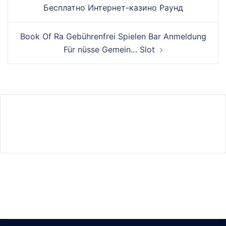
Бесплатно Интернет-казино Раунд
Book Of Ra Gebührenfrei Spielen Bar Anmeldung
Für nüsse Gemein… Slot