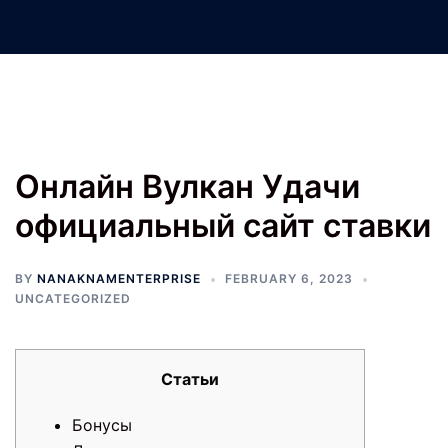
Nanak Nam Enterprises –
Jatinder Machinery Co.
Онлайн Вулкан Удачи
официальный сайт ставки
BY
NANAKNAMENTERPRISE
FEBRUARY 6, 2023
UNCATEGORIZED
Статьи
Бонусы