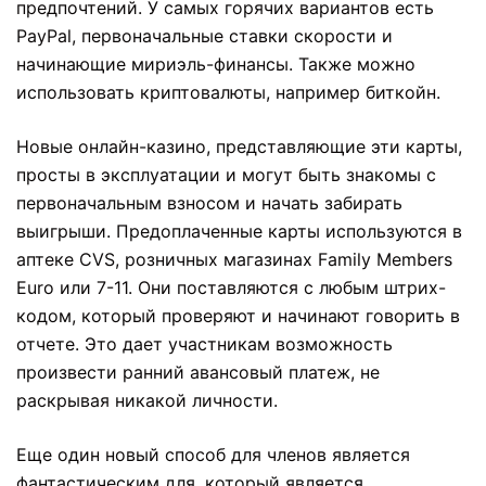
предпочтений. У самых горячих вариантов есть
PayPal, первоначальные ставки скорости и
начинающие мириэль-финансы. Также можно
использовать криптовалюты, например биткойн.
Новые онлайн-казино, представляющие эти карты,
просты в эксплуатации и могут быть знакомы с
первоначальным взносом и начать забирать
выигрыши. Предоплаченные карты используются в
аптеке CVS, розничных магазинах Family Members
Euro или 7-11. Они поставляются с любым штрих-
кодом, который проверяют и начинают говорить в
отчете. Это дает участникам возможность
произвести ранний авансовый платеж, не
раскрывая никакой личности.
Еще один новый способ для членов является
фантастическим для, который является