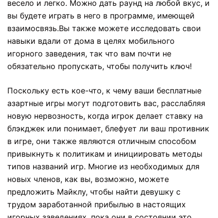
весело и легко. Можно дать раунд на любой вкус, и
вы будете играть в него в программе, имеющей
взаимосвязь.Вы также можете исследовать свои
навыки вдали от дома в целях мобильного
игорного заведения, так что вам почти не
обязательно пропускать, чтобы получить ключ!
Поскольку есть кое-что, к чему ваши бесплатные
азартные игры могут подготовить вас, расслабляя
новую нервозность, когда игрок делает ставку на
блэкджек или понимает, блефует ли ваш противник
в игре, они также являются отличным способом
привыкнуть к политикам и инициировать методы
типов названий игр. Многие из необходимых для
новых членов, как вы, возможно, можете
предложить Майклу, чтобы найти девушку с
трудом заработанной прибылью в настоящих
игорных заведениях, пока они в состоянии это