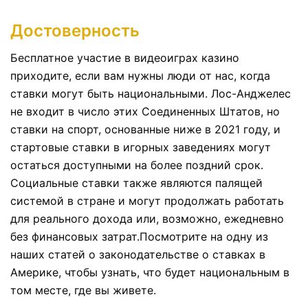
Достоверность
Бесплатное участие в видеоиграх казино
приходите, если вам нужны люди от нас, когда
ставки могут быть национальными. Лос-Анджелес
не входит в число этих Соединенных Штатов, но
ставки на спорт, основанные ниже в 2021 году, и
стартовые ставки в игорных заведениях могут
остаться доступными на более поздний срок.
Социальные ставки также являются палящей
системой в стране и могут продолжать работать
для реального дохода или, возможно, ежедневно
без финансовых затрат.Посмотрите на одну из
наших статей о законодательстве о ставках в
Америке, чтобы узнать, что будет национальным в
том месте, где вы живете.