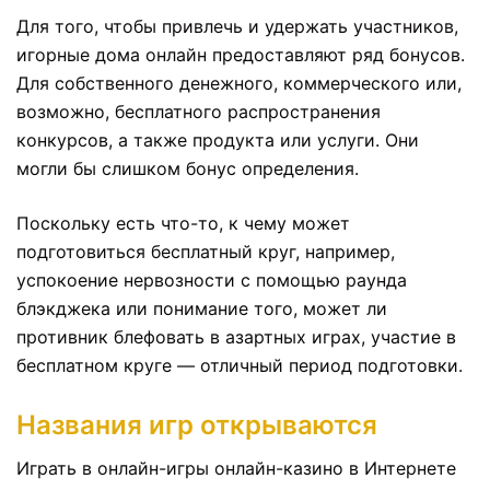
Для того, чтобы привлечь и удержать участников,
игорные дома онлайн предоставляют ряд бонусов.
Для собственного денежного, коммерческого или,
возможно, бесплатного распространения
конкурсов, а также продукта или услуги. Они
могли бы слишком бонус определения.
Поскольку есть что-то, к чему может
подготовиться бесплатный круг, например,
успокоение нервозности с помощью раунда
блэкджека или понимание того, может ли
противник блефовать в азартных играх, участие в
бесплатном круге — отличный период подготовки.
Названия игр открываются
Играть в онлайн-игры онлайн-казино в Интернете