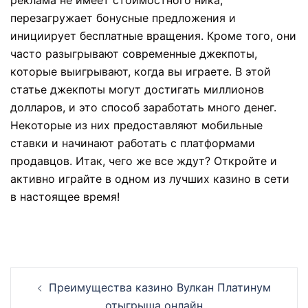
реклама не имеет стоимостного ника,
перезагружает бонусные предложения и
инициирует бесплатные вращения. Кроме того, они
часто разыгрывают современные джекпоты,
которые выигрывают, когда вы играете. В этой
статье джекпоты могут достигать миллионов
долларов, и это способ заработать много денег.
Некоторые из них предоставляют мобильные
ставки и начинают работать с платформами
продавцов. Итак, чего же все ждут? Откройте и
активно играйте в одном из лучших казино в сети
в настоящее время!
Преимущества казино Вулкан Платинум
отыгрыша онлайн