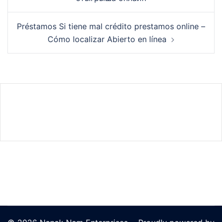
Préstamos Si tiene mal crédito prestamos online –
Cómo localizar Abierto en línea