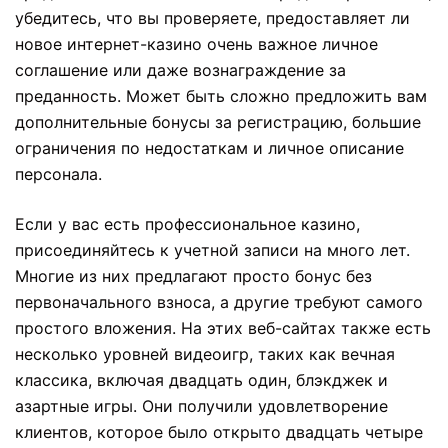
убедитесь, что вы проверяете, предоставляет ли
новое интернет-казино очень важное личное
соглашение или даже вознаграждение за
преданность. Может быть сложно предложить вам
дополнительные бонусы за регистрацию, большие
ограничения по недостаткам и личное описание
персонала.
Если у вас есть профессиональное казино,
присоединяйтесь к учетной записи на много лет.
Многие из них предлагают просто бонус без
первоначального взноса, а другие требуют самого
простого вложения. На этих веб-сайтах также есть
несколько уровней видеоигр, таких как вечная
классика, включая двадцать один, блэкджек и
азартные игры. Они получили удовлетворение
клиентов, которое было открыто двадцать четыре