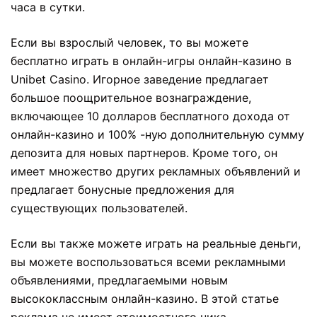
часа в сутки.
Если вы взрослый человек, то вы можете
бесплатно играть в онлайн-игры онлайн-казино в
Unibet Casino. Игорное заведение предлагает
большое поощрительное вознаграждение,
включающее 10 долларов бесплатного дохода от
онлайн-казино и 100% -ную дополнительную сумму
депозита для новых партнеров. Кроме того, он
имеет множество других рекламных объявлений и
предлагает бонусные предложения для
существующих пользователей.
Если вы также можете играть на реальные деньги,
вы можете воспользоваться всеми рекламными
объявлениями, предлагаемыми новым
высококлассным онлайн-казино. В этой статье