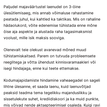
Paljudel majaväärtustel laenudel on 3-öine
ülesütlemisaeg, mis annab võimaluse rahastamine
peatada juhul, kui kahtled ka taktikas. Mis on rahaline
hädaolukord, võite edenemise tühistada enne mõne
öise aja aspekte ja alustada raha tagasimaksmist
voolust, mille isik maksis sooviga.
Olenevalt teie olekust avanevad mõned muud
tühistamiskaitsed. Parem on tutvuda probleemsete
reeglitega ja võtta ühendust kinnisvaramaakleri või
isegi hindajaga, enne kui teete ettemakse.
Kodumajapidamiste hindamine vaheaegadel on sageli
lihtne ülesanne, et saada laenu, kuid laenuvõtjad
peaksid teadma tema tegelikku majanduslikku ja
sissetulekute suhet, krediidiskoori ja ka muid punkte,
mis võivad nende aktsepteerimisel osaleda. Kuigi ravi