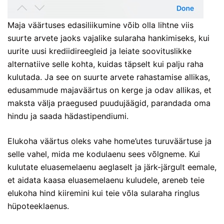
Maja väärtuses edasiliikumine võib olla lihtne viis
suurte arvete jaoks vajalike sularaha hankimiseks, kui
uurite uusi krediidireegleid ja leiate soovituslikke
alternatiive selle kohta, kuidas täpselt kui palju raha
kulutada. Ja see on suurte arvete rahastamise allikas,
edusammude majaväärtus on kerge ja odav allikas, et
maksta välja praegused puudujäägid, parandada oma
hindu ja saada hädastipendiumi.
Elukoha väärtus oleks vahe home’utes turuväärtuse ja
selle vahel, mida me kodulaenu sees võlgneme. Kui
kulutate eluasemelaenu aeglaselt ja järk-järgult eemale,
et aidata kaasa eluasemelaenu kuludele, areneb teie
elukoha hind kiiremini kui teie võla sularaha ringlus
hüpoteeklaenus.