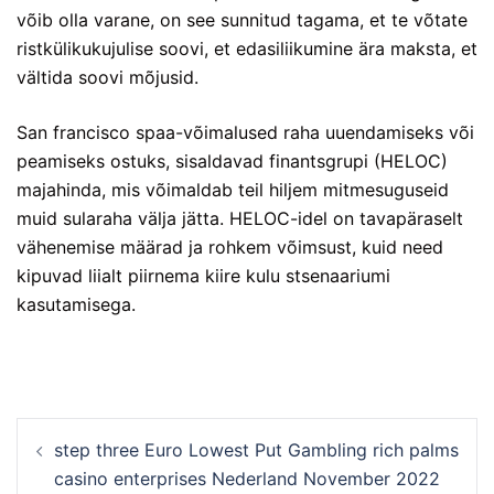
võib olla varane, on see sunnitud tagama, et te võtate
ristkülikukujulise soovi, et edasiliikumine ära maksta, et
vältida soovi mõjusid.
San francisco spaa-võimalused raha uuendamiseks või
peamiseks ostuks, sisaldavad finantsgrupi (HELOC)
majahinda, mis võimaldab teil hiljem mitmesuguseid
muid sularaha välja jätta. HELOC-idel on tavapäraselt
vähenemise määrad ja rohkem võimsust, kuid need
kipuvad liialt piirnema kiire kulu stsenaariumi
kasutamisega.
step three Euro Lowest Put Gambling rich palms
casino enterprises Nederland November 2022