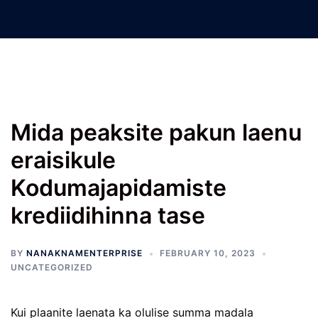
Nanak Nam Enterprises –
Jatinder Machinery Co.
Mida peaksite pakun laenu
eraisikule
Kodumajapidamiste
krediidihinna tase
BY
NANAKNAMENTERPRISE
FEBRUARY 10, 2023
UNCATEGORIZED
Kui plaanite laenata ka olulise summa madala