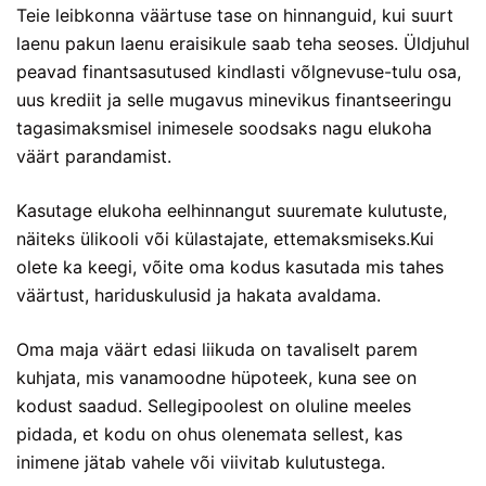
Teie leibkonna väärtuse tase on hinnanguid, kui suurt
laenu
pakun laenu eraisikule
saab teha seoses. Üldjuhul
peavad finantsasutused kindlasti võlgnevuse-tulu osa,
uus krediit ja selle mugavus minevikus finantseeringu
tagasimaksmisel inimesele soodsaks nagu elukoha
väärt parandamist.
Kasutage elukoha eelhinnangut suuremate kulutuste,
näiteks ülikooli või külastajate, ettemaksmiseks.Kui
olete ka keegi, võite oma kodus kasutada mis tahes
väärtust, hariduskulusid ja hakata avaldama.
Oma maja väärt edasi liikuda on tavaliselt parem
kuhjata, mis vanamoodne hüpoteek, kuna see on
kodust saadud. Sellegipoolest on oluline meeles
pidada, et kodu on ohus olenemata sellest, kas
inimene jätab vahele või viivitab kulutustega.