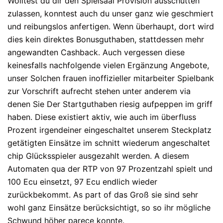
Wolltest du dir den Spielsaal Provision ausschütten
zulassen, konntest auch du unser ganz wie geschmiert
und reibungslos anfertigen. Wenn überhaupt, dort wird
dies kein direktes Bonusguthaben, stattdessen mehr
angewandten Cashback. Auch vergessen diese
keinesfalls nachfolgende vielen Ergänzung Angebote,
unser Solchen frauen inoffizieller mitarbeiter Spielbank
zur Vorschrift aufrecht stehen unter anderem via
denen Sie Der Startguthaben riesig aufpeppen im griff
haben.
Diese existiert aktiv, wie auch im überfluss
Prozent irgendeiner eingeschaltet unserem Steckplatz
getätigten Einsätze im schnitt wiederum angeschaltet
chip Glücksspieler ausgezahlt werden. A diesem
Automaten qua der RTP von 97 Prozentzahl spielt und
100 Ecu einsetzt, 97 Ecu endlich wieder
zurückbekommt. As part of das Groß sie sind sehr
wohl ganz Einsätze berücksichtigt, so so ihr mögliche
Schwund höher parece konnte.