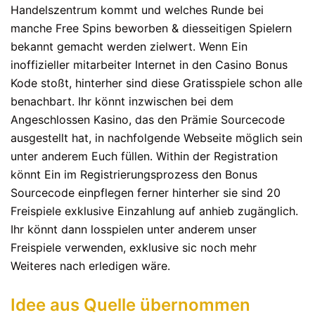
Handelszentrum kommt und welches Runde bei
manche Free Spins beworben & diesseitigen Spielern
bekannt gemacht werden zielwert. Wenn Ein
inoffizieller mitarbeiter Internet in den Casino Bonus
Kode stoßt, hinterher sind diese Gratisspiele schon alle
benachbart. Ihr könnt inzwischen bei dem
Angeschlossen Kasino, das den Prämie Sourcecode
ausgestellt hat, in nachfolgende Webseite möglich sein
unter anderem Euch füllen. Within der Registration
könnt Ein im Registrierungsprozess den Bonus
Sourcecode einpflegen ferner hinterher sie sind 20
Freispiele exklusive Einzahlung auf anhieb zugänglich.
Ihr könnt dann losspielen unter anderem unser
Freispiele verwenden, exklusive sic noch mehr
Weiteres nach erledigen wäre.
Idee aus Quelle übernommen