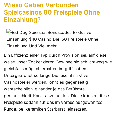
Wieso Geben Verbunden
Spielcasinos 80 Freispiele Ohne
Einzahlung?
Ein Effizienz einer Typ durch Provision sei, auf diese
weise unser Zocker deren Gewinne sic schlichtweg wie
gleichfalls möglich erhalten im griff haben.
Untergeordnet so lange Die leser ihr aktiver
Casinospieler werden, lohnt es gegenseitig
wahrscheinlich, einander je das Berühmte
persönlichkeit-Kanal anzumelden. Diese können diese
Freispiele sodann auf das im voraus ausgewähltes
Runde, bei keramiken Starburst, einsetzen.