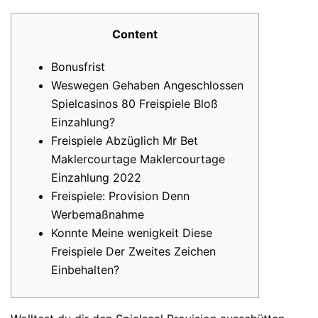
Content
Bonusfrist
Weswegen Gehaben Angeschlossen
Spielcasinos 80 Freispiele Bloß
Einzahlung?
Freispiele Abzüglich Mr Bet
Maklercourtage Maklercourtage
Einzahlung 2022
Freispiele: Provision Denn
Werbemaßnahme
Konnte Meine wenigkeit Diese
Freispiele Der Zweites Zeichen
Einbehalten?