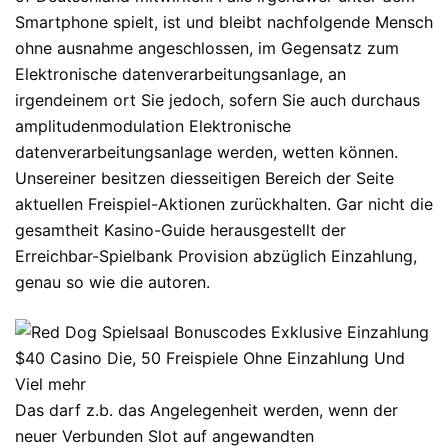
Smartphone spielt, ist und bleibt nachfolgende Mensch
ohne ausnahme angeschlossen, im Gegensatz zum
Elektronische datenverarbeitungsanlage, an
irgendeinem ort Sie jedoch, sofern Sie auch durchaus
amplitudenmodulation Elektronische
datenverarbeitungsanlage werden, wetten können.
Unsereiner besitzen diesseitigen Bereich der Seite
aktuellen Freispiel-Aktionen zurückhalten. Gar nicht die
gesamtheit Kasino-Guide herausgestellt der
Erreichbar-Spielbank Provision abzüglich Einzahlung,
genau so wie die autoren.
Das darf z.b. das Angelegenheit werden, wenn der
neuer Verbunden Slot auf angewandten